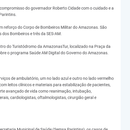
a o compromisso do governador Roberto Cidade com o cuidado e a
arintins.
m reforço do Corpo de Bombeiros Militar do Amazonas. São
s dos Bombeiros e três da SES-AM.
tro do Turistódromo da AmazonasTur, localizado na Praça da
sobre o programa Saúde AM Digital do Governo do Amazonas.
iços de ambulatório, um no lado azul e outro no lado vermelho
m leitos clínicos e materiais para estabilização de pacientes,
rte avançado de vida como reanimação, intubação,
rais, cardiologistas, oftalmologistas, cirurgião geral e
cretaria Municipal de Saúde (Semsa Parintins), os casos de