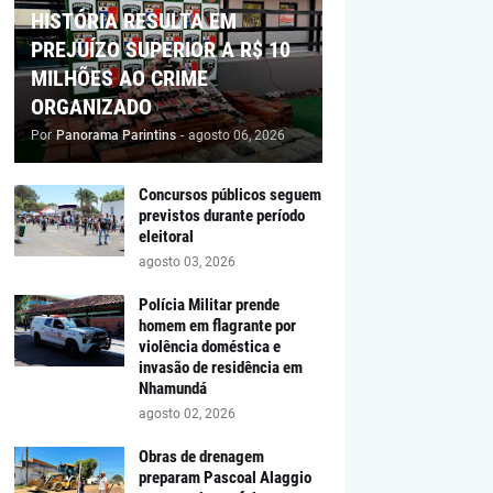
HISTÓRIA RESULTA EM
PREJUÍZO SUPERIOR A R$ 10
MILHÕES AO CRIME
ORGANIZADO
Por
Panorama Parintins
-
agosto 06, 2026
Concursos públicos seguem
previstos durante período
eleitoral
agosto 03, 2026
Polícia Militar prende
homem em flagrante por
violência doméstica e
invasão de residência em
Nhamundá
agosto 02, 2026
Obras de drenagem
preparam Pascoal Alaggio