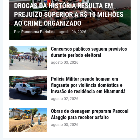
DROGAS DA HISTÓRIA RESULTA EM
PREJUÍZO SUPERIOR A R$ 10 MILHÕES
AO CRIME ORGANIZADO
Por
Panorama Parintins
-
agosto 06, 2026
Concursos públicos seguem previstos
durante período eleitoral
agosto 03, 2026
Polícia Militar prende homem em
flagrante por violência doméstica e
invasão de residência em Nhamundá
agosto 02, 2026
Obras de drenagem preparam Pascoal
Alaggio para receber asfalto
agosto 03, 2026