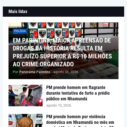
Mais lidas
POLÍCIA
EM PARINTINS, MAIOR APREENSÃO DE
DROGAS DA HISTÓRIA RESULTA EM
PREJUÍZO SUPERIOR A R$ 10 MILHÕES
AO CRIME ORGANIZADO
Por
Panorama Parintins
-
agosto 06, 2026
PM prende homem em flagrante
durante tentativa de furto a prédio
público em Nhamundá
agosto 10, 2026
PM prende homem por violência
doméstica em Nhamundá no mês em