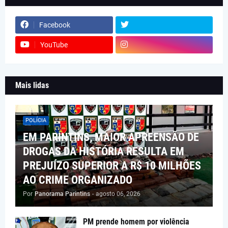
Facebook
YouTube
Mais lidas
POLÍCIA
EM PARINTINS, MAIOR APREENSÃO DE
DROGAS DA HISTÓRIA RESULTA EM
PREJUÍZO SUPERIOR A R$ 10 MILHÕES
AO CRIME ORGANIZADO
Por
Panorama Parintins
-
agosto 06, 2026
PM prende homem por violência