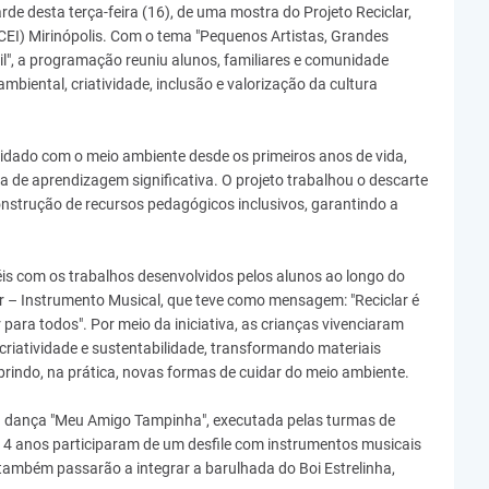
rde desta terça-feira (16), de uma mostra do Projeto Reciclar,
(CEI) Mirinópolis. Com o tema "Pequenos Artistas, Grandes
l", a programação reuniu alunos, familiares e comunidade
mbiental, criatividade, inclusão e valorização da cultura
idado com o meio ambiente desde os primeiros anos de vida,
a de aprendizagem significativa. O projeto trabalhou o descarte
construção de recursos pedagógicos inclusivos, garantindo a
is com os trabalhos desenvolvidos pelos alunos ao longo do
ar – Instrumento Musical, que teve como mensagem: "Reciclar é
para todos". Por meio da iniciativa, as crianças vivenciaram
criatividade e sustentabilidade, transformando materiais
brindo, na prática, novas formas de cuidar do meio ambiente.
 dança "Meu Amigo Tampinha", executada pelas turmas de
e 4 anos participaram de um desfile com instrumentos musicais
também passarão a integrar a barulhada do Boi Estrelinha,