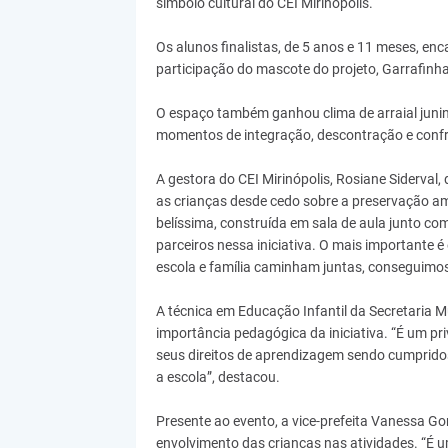
símbolo cultural do CEI Mirinópolis.
Os alunos finalistas, de 5 anos e 11 meses, en
participação do mascote do projeto, Garrafinha
O espaço também ganhou clima de arraial juni
momentos de integração, descontração e confra
A gestora do CEI Mirinópolis, Rosiane Siderval,
as crianças desde cedo sobre a preservação amb
belíssima, construída em sala de aula junto c
parceiros nessa iniciativa. O mais importante
escola e família caminham juntas, conseguimos
A técnica em Educação Infantil da Secretaria M
importância pedagógica da iniciativa. “É um pr
seus direitos de aprendizagem sendo cumpridos.
a escola”, destacou.
Presente ao evento, a vice-prefeita Vanessa Gon
envolvimento das crianças nas atividades. “É u