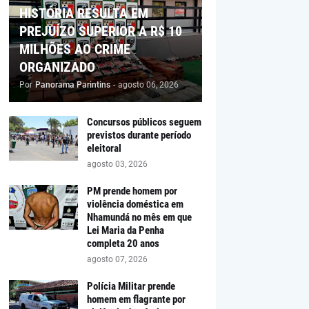
HISTÓRIA RESULTA EM
PREJUÍZO SUPERIOR A R$ 10
MILHÕES AO CRIME
ORGANIZADO
Por
Panorama Parintins
-
agosto 06, 2026
Concursos públicos seguem
previstos durante período
eleitoral
agosto 03, 2026
PM prende homem por
violência doméstica em
Nhamundá no mês em que
Lei Maria da Penha
completa 20 anos
agosto 07, 2026
Polícia Militar prende
homem em flagrante por