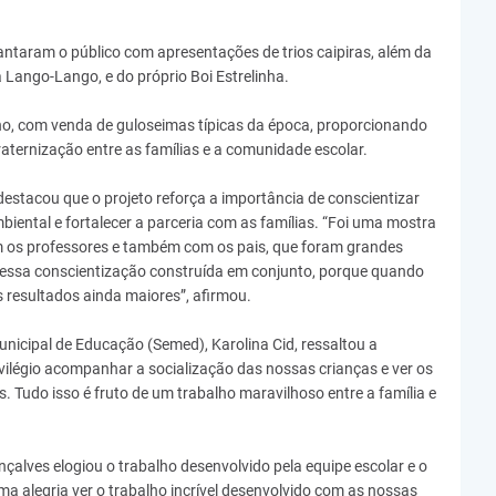
cantaram o público com apresentações de trios caipiras, além da
 Lango-Lango, e do próprio Boi Estrelinha.
no, com venda de guloseimas típicas da época, proporcionando
ternização entre as famílias e a comunidade escolar.
 destacou que o projeto reforça a importância de conscientizar
iental e fortalecer a parceria com as famílias. “Foi uma mostra
om os professores e também com os pais, que foram grandes
 é essa conscientização construída em conjunto, porque quando
 resultados ainda maiores”, afirmou.
unicipal de Educação (Semed), Karolina Cid, ressaltou a
ivilégio acompanhar a socialização das nossas crianças e ver os
 Tudo isso é fruto de um trabalho maravilhoso entre a família e
çalves elogiou o trabalho desenvolvido pela equipe escolar e o
ma alegria ver o trabalho incrível desenvolvido com as nossas