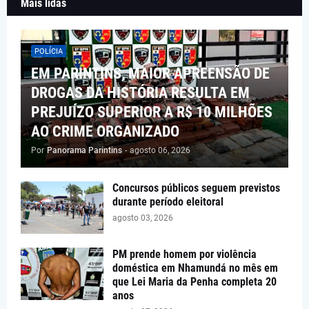
Mais lidas
POLÍCIA
EM PARINTINS, MAIOR APREENSÃO DE
DROGAS DA HISTÓRIA RESULTA EM
PREJUÍZO SUPERIOR A R$ 10 MILHÕES
AO CRIME ORGANIZADO
Por
Panorama Parintins
-
agosto 06, 2026
Concursos públicos seguem previstos
durante período eleitoral
agosto 03, 2026
PM prende homem por violência
doméstica em Nhamundá no mês em
que Lei Maria da Penha completa 20
anos