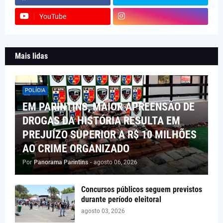
YouTube
Mais lidas
POLÍCIA
EM PARINTINS, MAIOR APREENSÃO DE
DROGAS DA HISTÓRIA RESULTA EM
PREJUÍZO SUPERIOR A R$ 10 MILHÕES
AO CRIME ORGANIZADO
Por
Panorama Parintins
-
agosto 06, 2026
Concursos públicos seguem previstos
durante período eleitoral
agosto 03, 2026