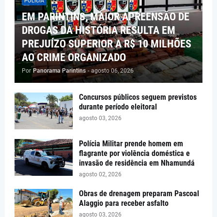
POLÍCIA
EM PARINTINS, MAIOR APREENSÃO DE
DROGAS DA HISTÓRIA RESULTA EM
PREJUÍZO SUPERIOR A R$ 10 MILHÕES
AO CRIME ORGANIZADO
Por
Panorama Parintins
-
agosto 06, 2026
Concursos públicos seguem previstos
durante período eleitoral
agosto 03, 2026
Polícia Militar prende homem em
flagrante por violência doméstica e
invasão de residência em Nhamundá
agosto 02, 2026
Obras de drenagem preparam Pascoal
Alaggio para receber asfalto
agosto 03, 2026