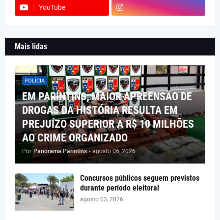
YouTube
Mais lidas
POLÍCIA
EM PARINTINS, MAIOR APREENSÃO DE
DROGAS DA HISTÓRIA RESULTA EM
PREJUÍZO SUPERIOR A R$ 10 MILHÕES
AO CRIME ORGANIZADO
Por
Panorama Parintins
-
agosto 06, 2026
Concursos públicos seguem previstos
durante período eleitoral
agosto 03, 2026