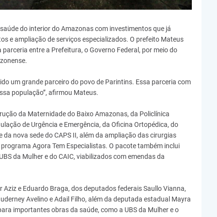
e saúde do interior do Amazonas com investimentos que já
s e ampliação de serviços especializados. O prefeito Mateus
parceria entre a Prefeitura, o Governo Federal, por meio do
azonense.
ido um grande parceiro do povo de Parintins. Essa parceria com
ossa população”, afirmou Mateus.
trução da Maternidade do Baixo Amazonas, da Policlínica
lação de Urgência e Emergência, da Oficina Ortopédica, do
e da nova sede do CAPS II, além da ampliação das cirurgias
do programa Agora Tem Especialistas. O pacote também inclui
UBS da Mulher e do CAIC, viabilizados com emendas da
Aziz e Eduardo Braga, dos deputados federais Saullo Vianna,
derney Avelino e Adail Filho, além da deputada estadual Mayra
 para importantes obras da saúde, como a UBS da Mulher e o