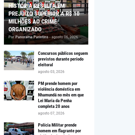
HISTÓRIA RESULTA EM
PREJUÍZO SUPERIOR A R$ 10
MILHÕES AO CRIME
ORGANIZADO
Por
Panorama Parintins
-
agosto 06, 2026
Concursos públicos seguem
previstos durante período
eleitoral
agosto 03, 2026
PM prende homem por
violência doméstica em
Nhamundá no mês em que
Lei Maria da Penha
completa 20 anos
agosto 07, 2026
Polícia Militar prende
homem em flagrante por