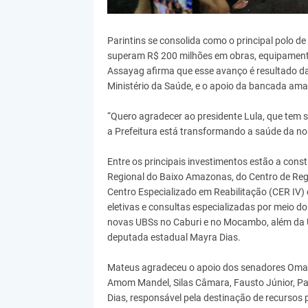
Parintins se consolida como o principal polo d
superam R$ 200 milhões em obras, equipamento
Assayag afirma que esse avanço é resultado da 
Ministério da Saúde, e o apoio da bancada am
“Quero agradecer ao presidente Lula, que tem s
a Prefeitura está transformando a saúde da n
Entre os principais investimentos estão a cons
Regional do Baixo Amazonas, do Centro de Regu
Centro Especializado em Reabilitação (CER IV) 
eletivas e consultas especializadas por meio 
novas UBSs no Caburi e no Mocambo, além da 
deputada estadual Mayra Dias.
Mateus agradeceu o apoio dos senadores Omar 
Amom Mandel, Silas Câmara, Fausto Júnior, Pau
Dias, responsável pela destinação de recursos