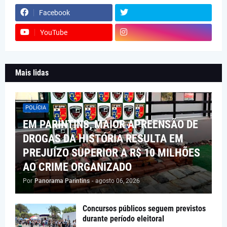
Facebook
YouTube
Mais lidas
POLÍCIA
EM PARINTINS, MAIOR APREENSÃO DE
DROGAS DA HISTÓRIA RESULTA EM
PREJUÍZO SUPERIOR A R$ 10 MILHÕES
AO CRIME ORGANIZADO
Por
Panorama Parintins
-
agosto 06, 2026
Concursos públicos seguem previstos
durante período eleitoral