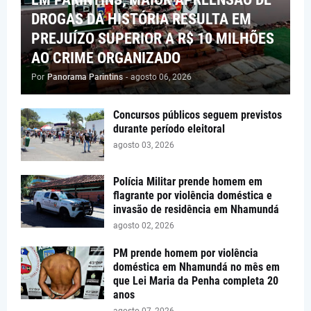
DROGAS DA HISTÓRIA RESULTA EM
PREJUÍZO SUPERIOR A R$ 10 MILHÕES
AO CRIME ORGANIZADO
Por
Panorama Parintins
-
agosto 06, 2026
Concursos públicos seguem previstos
durante período eleitoral
agosto 03, 2026
Polícia Militar prende homem em
flagrante por violência doméstica e
invasão de residência em Nhamundá
agosto 02, 2026
PM prende homem por violência
doméstica em Nhamundá no mês em
que Lei Maria da Penha completa 20
anos