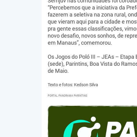
Semjuv nas comunidades foi coroado
“Percebemos que a iniciativa da Pref
fazerem a seletiva na zona rural, on
que vieram aqui para a cidade e mo
pra gente essas classificações, vimo
novo desafio, novos sonhos, de repre
em Manaus”, comemorou.
Os Jogos do Poló III – JEAs – Etap
(sede), Parintins, Boa Vista do Ramo
de Maio.
Texto e fotos: Kedson Silva
PORTAL PANORAMA PARINTINS