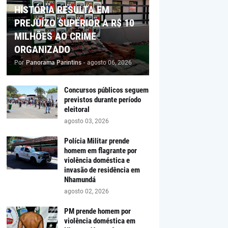
HISTÓRIA RESULTA EM
PREJUÍZO SUPERIOR A R$ 10
MILHÕES AO CRIME
ORGANIZADO
Por
Panorama Parintins
-
agosto 06, 2026
Concursos públicos seguem
previstos durante período
eleitoral
agosto 03, 2026
Polícia Militar prende
homem em flagrante por
violência doméstica e
invasão de residência em
Nhamundá
agosto 02, 2026
PM prende homem por
violência doméstica em