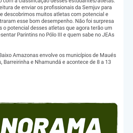
 com a classificação desses estudantes/atletas.
eitura de enviar os profissionais da Semjuv para
de descobrimos muitos atletas com potencial e
straram esse bom desempenho. Não foi surpresa
s o potencial desses atletas que agora terão um
sentar Parintins no Pólo III e quem sabe no JEAs
a Baixo Amazonas envolve os municípios de Maués
s, Barreirinha e Nhamundá e acontece de 8 a 13