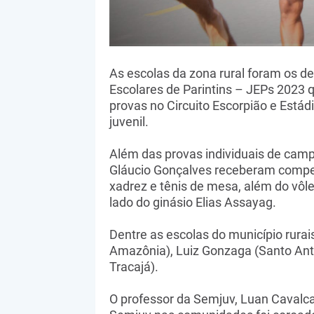
As escolas da zona rural foram os d
Escolares de Parintins – JEPs 2023 
provas no Circuito Escorpião e Estád
juvenil.
Além das provas individuais de camp
Gláucio Gonçalves receberam compet
xadrez e tênis de mesa, além do vôlei
lado do ginásio Elias Assayag.
Dentre as escolas do município rura
Amazônia), Luiz Gonzaga (Santo Antô
Tracajá).
O professor da Semjuv, Luan Cavalcan