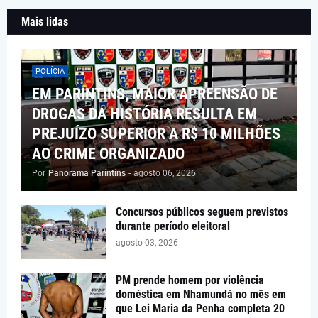
Mais lidas
POLÍCIA
EM PARINTINS, MAIOR APREENSÃO DE
DROGAS DA HISTÓRIA RESULTA EM
PREJUÍZO SUPERIOR A R$ 10 MILHÕES
AO CRIME ORGANIZADO
Por
Panorama Parintins
-
agosto 06, 2026
Concursos públicos seguem previstos
durante período eleitoral
agosto 03, 2026
PM prende homem por violência
doméstica em Nhamundá no mês em
que Lei Maria da Penha completa 20