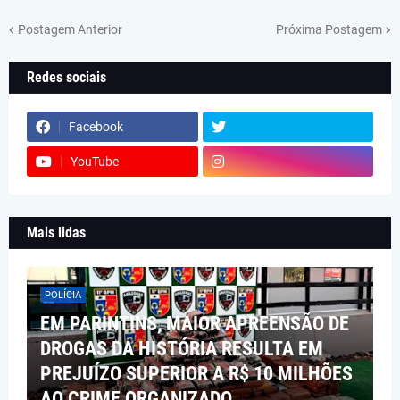
Postagem Anterior
Próxima Postagem
Redes sociais
Facebook
YouTube
Mais lidas
POLÍCIA
EM PARINTINS, MAIOR APREENSÃO DE
DROGAS DA HISTÓRIA RESULTA EM
PREJUÍZO SUPERIOR A R$ 10 MILHÕES
AO CRIME ORGANIZADO