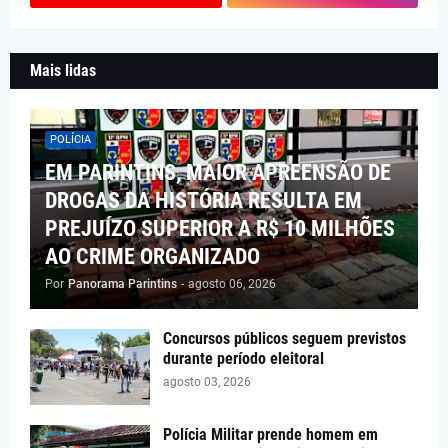
Mais lidas
POLÍCIA
EM PARINTINS, MAIOR APREENSÃO DE
DROGAS DA HISTÓRIA RESULTA EM
PREJUÍZO SUPERIOR A R$ 10 MILHÕES
AO CRIME ORGANIZADO
Por
Panorama Parintins
-
agosto 06, 2026
Concursos públicos seguem previstos
durante período eleitoral
agosto 03, 2026
Polícia Militar prende homem em