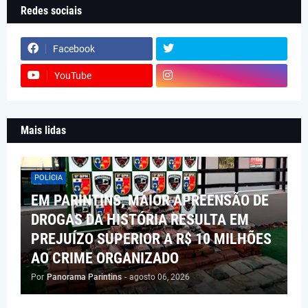
Redes sociais
Facebook
YouTube
Mais lidas
POLÍCIA
EM PARINTINS, MAIOR APREENSÃO DE
DROGAS DA HISTÓRIA RESULTA EM
PREJUÍZO SUPERIOR A R$ 10 MILHÕES
AO CRIME ORGANIZADO
Por
Panorama Parintins
-
agosto 06, 2026