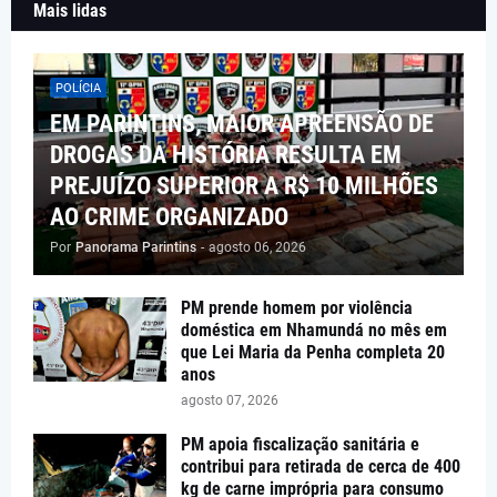
Mais lidas
POLÍCIA
EM PARINTINS, MAIOR APREENSÃO DE
DROGAS DA HISTÓRIA RESULTA EM
PREJUÍZO SUPERIOR A R$ 10 MILHÕES
AO CRIME ORGANIZADO
Por
Panorama Parintins
-
agosto 06, 2026
PM prende homem por violência
doméstica em Nhamundá no mês em
que Lei Maria da Penha completa 20
anos
agosto 07, 2026
PM apoia fiscalização sanitária e
contribui para retirada de cerca de 400
kg de carne imprópria para consumo