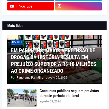
YouTube
Mais lidas
POLÍCIA
EM PARINTINS, MAIOR APREENSÃO DE
DROGAS DA HISTÓRIA RESULTA EM
PREJUÍZO SUPERIOR A R$ 10 MILHÕES
AO CRIME ORGANIZADO
Por
Panorama Parintins
-
agosto 06, 2026
Concursos públicos seguem previstos
durante período eleitoral
agosto 03, 2026