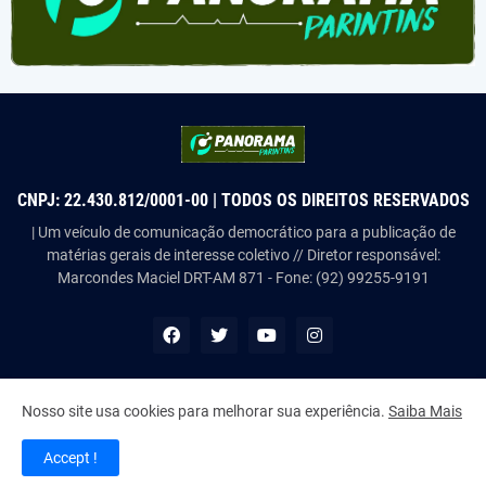
CNPJ: 22.430.812/0001-00 | TODOS OS DIREITOS RESERVADOS
| Um veículo de comunicação democrático para a publicação de
matérias gerais de interesse coletivo // Diretor responsável:
Marcondes Maciel DRT-AM 871 - Fone: (92) 99255-9191
Nosso site usa cookies para melhorar sua experiência.
Saiba Mais
Copyright ©
2026
Panorama Parintins
Accept !
Home
About Us
Contact Us