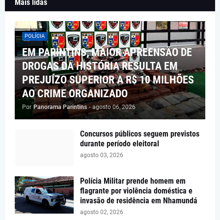
Mais lidas
POLÍCIA
EM PARINTINS, MAIOR APREENSÃO DE
DROGAS DA HISTÓRIA RESULTA EM
PREJUÍZO SUPERIOR A R$ 10 MILHÕES
AO CRIME ORGANIZADO
Por
Panorama Parintins
-
agosto 06, 2026
Concursos públicos seguem previstos
durante período eleitoral
agosto 03, 2026
Polícia Militar prende homem em
flagrante por violência doméstica e
invasão de residência em Nhamundá
agosto 02, 2026